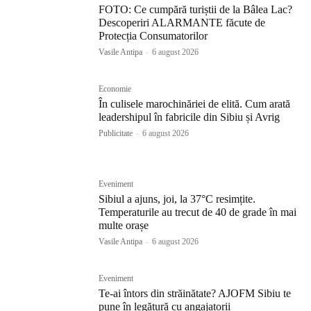
FOTO: Ce cumpără turiștii de la Bâlea Lac?
Descoperiri ALARMANTE făcute de
Protecția Consumatorilor
Vasile Antipa
-
6 august 2026
Economie
În culisele marochinăriei de elită. Cum arată
leadershipul în fabricile din Sibiu și Avrig
Publicitate
-
6 august 2026
Eveniment
Sibiul a ajuns, joi, la 37°C resimțite.
Temperaturile au trecut de 40 de grade în mai
multe orașe
Vasile Antipa
-
6 august 2026
Eveniment
Te-ai întors din străinătate? AJOFM Sibiu te
pune în legătură cu angajatorii