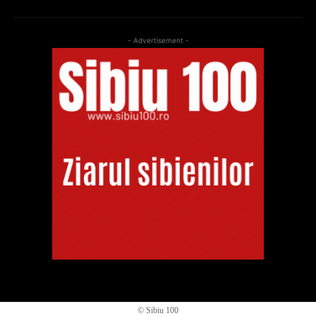
- Advertisement -
© Sibiu 100