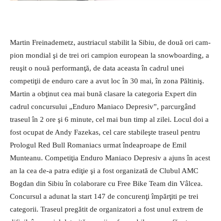
Martin Freinademetz, austria­cul stabilit la Sibiu, de două ori cam­
pion mondial şi de trei ori cam­pion european la snowboarding, a
reuşit o nouă performanţă, de data aceasta în cadrul unei
competiţii de enduro care a avut loc în 30 mai, în zona Păltiniş.
Martin a obţinut cea mai bună clasare la categoria Expert din
cadrul concursului „Enduro Maniaco Depresiv”, parcurgând
traseul în 2 ore şi 6 minute, cel mai bun timp al zilei. Locul doi a
fost ocupat de Andy Fazekas, cel care stabileşte traseul pentru
Prologul Red Bull Romaniacs urmat îndeaproape de Emil
Munteanu. Competiţia Enduro Maniaco Depresiv a ajuns în acest
an la cea de-a patra ediţie şi a fost organizată de Clubul AMC
Bogdan din Sibiu în colaborare cu Free Bike Team din Vâlcea.
Concursul a adunat la start 147 de concurenţi împărţiti pe trei
categorii. Traseul pregătit de organizatori a fost unul extrem de