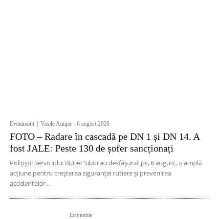
Eveniment
Vasile Antipa
-
6 august 2026
FOTO – Radare în cascadă pe DN 1 și DN 14. A
fost JALE: Peste 130 de șofer sancționați
Polițiștii Serviciului Rutier Sibiu au desfășurat joi, 6 august, o amplă
acțiune pentru creșterea siguranței rutiere și prevenirea
accidentelor...
Economie