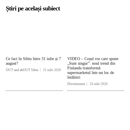
Știri pe același subiect
Ce faci în Sibiu între 31 iulie și 7
VIDEO – Coșul roz care spune
august?
„Sunt singur”: noul trend din
Finlanda transformă
OUT and abOUT Sibiu
31 iulie 2026
supermarketul într-un loc de
întâlniri
Divertisment
24 iulie 2026