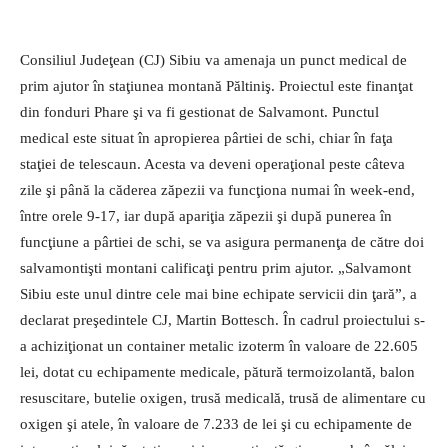
Consiliul Judeţean (CJ) Sibiu va amenaja un punct medical de
prim ajutor în staţiunea montană Păltiniş. Proiectul este finanţat
din fonduri Phare şi va fi gestionat de Salvamont. Punctul
medical este situat în apropierea pârtiei de schi, chiar în faţa
staţiei de telescaun. Acesta va deveni operaţional peste câteva
zile şi până la căderea zăpezii va funcţiona numai în week-end,
între orele 9-17, iar după apariţia zăpezii şi după punerea în
funcţiune a pârtiei de schi, se va asigura permanenţa de către doi
salvamontişti montani calificaţi pentru prim ajutor.
„Salvamont
Sibiu este unul dintre cele mai bine echipate servicii din ţară”, a
declarat preşedintele CJ, Martin Bottesch. În cadrul proiectului s-
a achiziţionat un container metalic izoterm în valoare de 22.605
lei, dotat cu echipamente medicale, pătură termoizolantă, balon
resuscitare, butelie oxigen, trusă medicală, trusă de alimentare cu
oxigen şi atele, în valoare de 7.233 de lei şi cu echipamente de