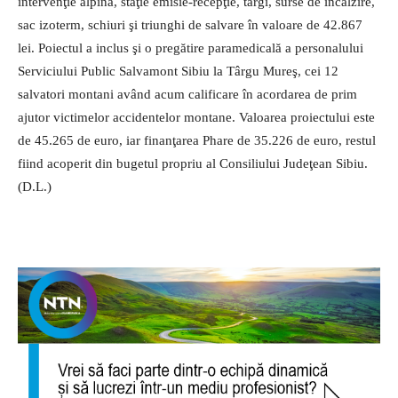
intervenţie alpină, staţie emisie-recepţie, tărgi, surse de încălzire,
sac izoterm, schiuri şi triunghi de salvare în valoare de 42.867
lei. Poiectul a inclus şi o pregătire paramedicală a personalului
Serviciului Public Salvamont Sibiu la Târgu Mureş, cei 12
salvatori montani având acum calificare în acordarea de prim
ajutor victimelor accidentelor montane. Valoarea proiectului este
de 45.265 de euro, iar finanţarea Phare de 35.226 de euro, restul
fiind acoperit din bugetul propriu al Consiliului Judeţean Sibiu.
(D.L.)