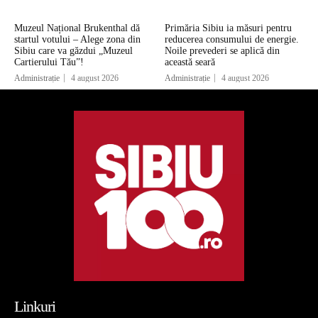
Muzeul Național Brukenthal dă
Primăria Sibiu ia măsuri pentru
startul votului – Alege zona din
reducerea consumului de energie.
Sibiu care va găzdui „Muzeul
Noile prevederi se aplică din
Cartierului Tău”!
această seară
Administrație
4 august 2026
Administrație
4 august 2026
Linkuri