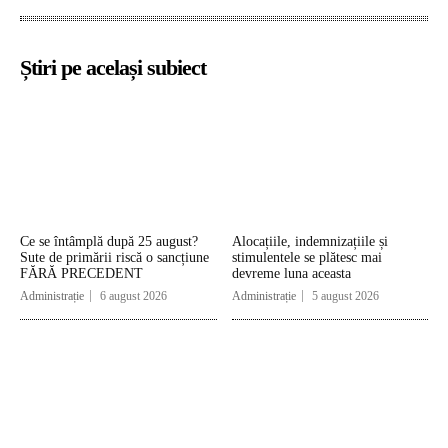
Știri pe același subiect
Ce se întâmplă după 25 august?
Alocațiile, indemnizațiile și
Sute de primării riscă o sancțiune
stimulentele se plătesc mai
FĂRĂ PRECEDENT
devreme luna aceasta
Administrație
6 august 2026
Administrație
5 august 2026