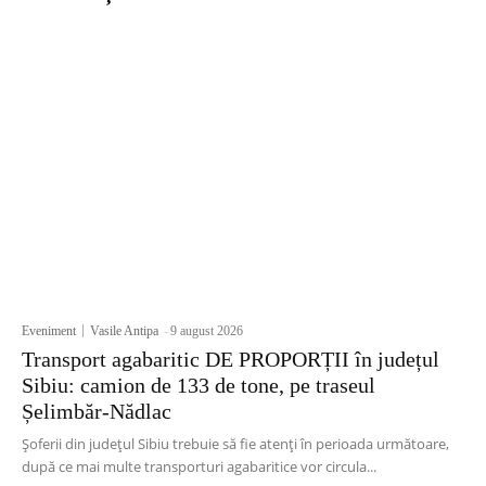
Eveniment
Vasile Antipa
-
9 august 2026
Transport agabaritic DE PROPORȚII în județul
Sibiu: camion de 133 de tone, pe traseul
Șelimbăr-Nădlac
Șoferii din județul Sibiu trebuie să fie atenți în perioada următoare,
după ce mai multe transporturi agabaritice vor circula...